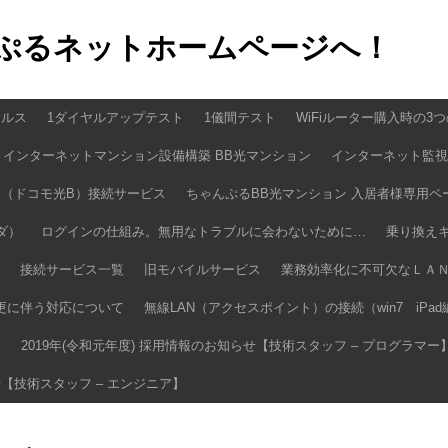
ぷるネットホームページへ！
イルス
1ダイヤルアップテスト
1儀間テスト
WiFiルーター購入時の3
インターネットマンション設備構築 BB光マンション
インターネット監視
（ドコモ光B）接続サービス
ちゃんぷるBB光マンション 入居者様専用ペ
ダ）
ログインの仕組み。無用なトラブルに会わないために…
乗り換え
接続サービス一覧
旧モバイルサービス
業務効率化に不可欠なＬＡ
更に伴う対応について
無線LAN（アクセスポイント）の接続（win7 iPad
報
2019年(令和元年度) 採用情報のお知らせ【技術スタッフ – プログラマー
せ【技術スタッフ – エンジニア】