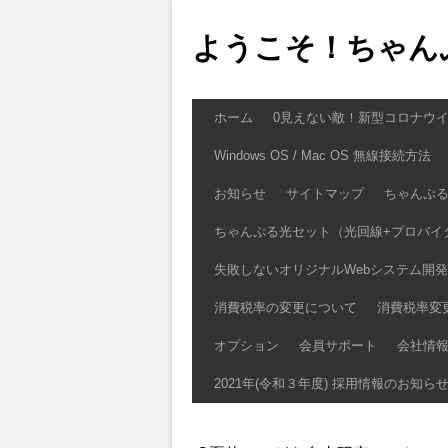
ようこそ！ちゃん
ホーム
0見えない敵！新型コロナウ
Windows OS / Mac OS 無線接続方法
お知らせ
サイトマップ
ちゃんぷる
ちゃんぷる光セット（光回線+プロバイ
失敗しないオリジナルWebシステム開発
消費税率の変更について
消費税率変
オプション
会員サポート
会社情
2021年(令和３年度) 採用情報のお知ら