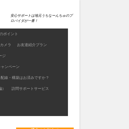
安心サポートは地元うちなーんちゅのプ
ロバイダが一番！
つのポイント
カメラ
お友達紹介プラン
ージ
キャンペーン
Ｎ配線・構築はお済みですか？
編）
訪問サポートサービス
】