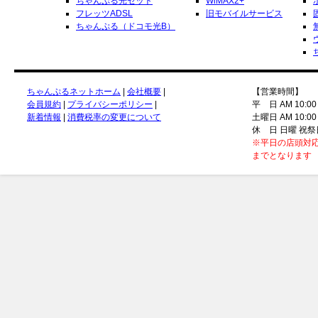
ちゃんぷる光セット
WiMAX2+
フレッツADSL
旧モバイルサービス
ちゃんぷる（ドコモ光B）
ちゃんぷるネットホーム
|
会社概要
|
【営業時間】
会員規約
|
プライバシーポリシー
|
平 日 AM 10:00
新着情報
|
消費税率の変更について
土曜日 AM 10:00
休 日 日曜 祝祭
※平日の店頭対応
までとなります