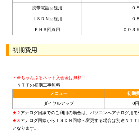
携帯電話回線用
０
ＩＳＤＮ回線用
０
ＰＨＳ回線用
００３
初期費用
・＠ちゃんぷるネット入会金は無料！
・ＮＴＴの初期工事無料
メニュー
初期
ダイヤルアップ
0
アナログ回線でのご利用の場合は、パソコンへアナログ用モ
★２
アナログ回線からＩＳＤＮ回線へ変更する場合は別途ＮＴＴ
★３
となります。