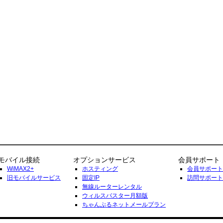
モバイル接続
オプションサービス
会員サポート
WiMAX2+
ホスティング
会員サポート
旧モバイルサービス
固定IP
訪問サポート
無線ルーターレンタル
ウィルスバスター月額版
ちゃんぷるネットメールプラン