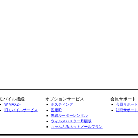
モバイル接続
オプションサービス
会員サポート
WiMAX2+
ホスティング
会員サポート
旧モバイルサービス
固定IP
訪問サポート
無線ルーターレンタル
ウィルスバスター月額版
ちゃんぷるネットメールプラン