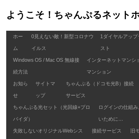
ようこそ！ちゃんぷるネット
ホー
0見えない敵！新型コロナウ
1ダイヤルアップ
ム
イルス
スト
Windows OS / Mac OS 無線接
インターネットマンショ
続方法
マンション
お知ら
サイトマ
ちゃんぷる（ドコモ光B）接続
せ
ップ
サービス
ちゃんぷる光セット（光回線+プロ
ログインの仕組み
バイダ）
いために…
失敗しないオリジナルWebシス
接続サービス
旧