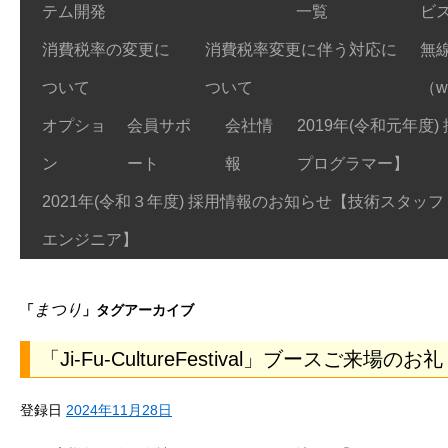
テム開発
一覧
ビ
消費税率の変更に
消費税率変更に伴う対応に
無
ついて
ついて
（w
オプショ
会員サポ
会社情
2019年(令和元年度
ン
ート
報
プログラマー】
2021年(令和３年度) 採用情報のお知らせ【技術スタッフ 
エンジニア】
まつり
「
」タグアーカイブ
「Ji-Fu-CultureFestival」ブースご来場のお礼
登録日
2024年11月28日