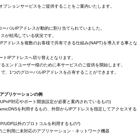
スにオプションサービスをご提供することをご案内いたします。
グローバルIPアドレスが動的に割り当てられていました。
レスが枯渇している状況です。
Pアドレスを複数のお客様で共有できる仕組み(NAPT)を導入する事と
ベートIPアドレスへ切り替えとなります。
するエンドユーザー様のために本サービスのご提供を開始します。
で、1つのグローバルIPアドレスを占有することができます。
るアプリケーションの例
UPnP対応やポート開放設定が必要と案内されているもの)
amicDNSを利用するもの、外部からIPアドレスを指定してアクセスす
CP/UDP以外のプロトコルを利用するもの*)
スのご利用に未対応のアプリケーション・ネットワーク機器