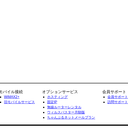
モバイル接続
オプションサービス
会員サポート
WiMAX2+
ホスティング
会員サポート
旧モバイルサービス
固定IP
訪問サポート
無線ルーターレンタル
ウィルスバスター月額版
ちゃんぷるネットメールプラン