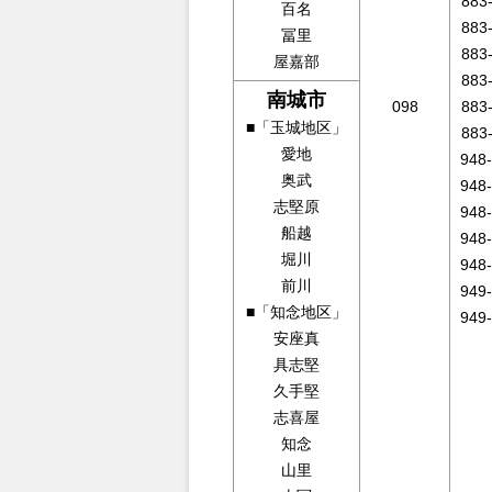
883
百名
883
冨里
883
屋嘉部
883
南城市
098
883
■「玉城地区」
883
愛地
948
奥武
948
志堅原
948
船越
948
堀川
948
前川
949
■「知念地区」
949
安座真
具志堅
久手堅
志喜屋
知念
山里