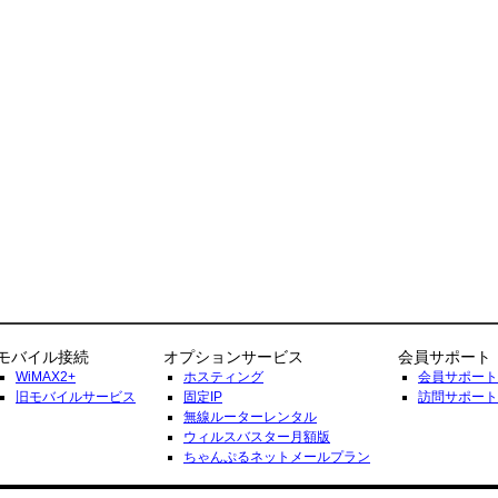
モバイル接続
オプションサービス
会員サポート
WiMAX2+
ホスティング
会員サポート
旧モバイルサービス
固定IP
訪問サポート
無線ルーターレンタル
ウィルスバスター月額版
ちゃんぷるネットメールプラン