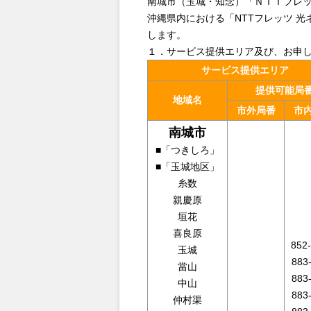
南城市（玉城・知念）「ＮＴＴフレッ
沖縄県内における「NTTフレッツ 
します。
１．サービス提供エリア及び、お申
サービス提供エリア
提供可能局
地域名
市外局番
市
南城市
■「つきしろ」
■「玉城地区」
糸数
親慶原
垣花
喜良原
852
玉城
883
當山
883
中山
883
仲村渠