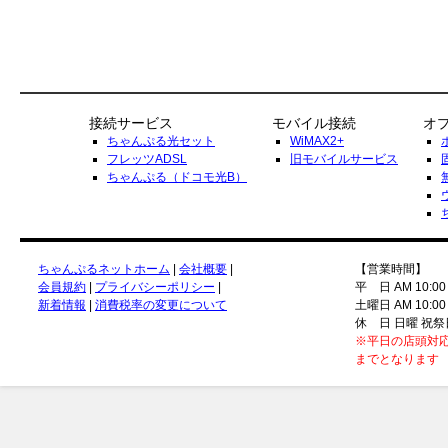
接続サービス
モバイル接続
オ
ちゃんぷる光セット
WiMAX2+
フレッツADSL
旧モバイルサービス
ちゃんぷる（ドコモ光B）
ちゃんぷるネットホーム
|
会社概要
|
【営業時間】
会員規約
|
プライバシーポリシー
|
平 日 AM 10:00
新着情報
|
消費税率の変更について
土曜日 AM 10:00
休 日 日曜 祝祭
※平日の店頭対応
までとなります