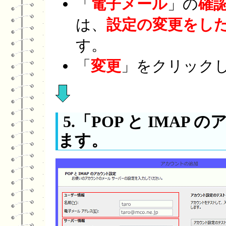
「
電子メール
」の
確
は、
設定の変更をし
す。
「
変更
」をクリックし
5.「POP と IMA
ます。